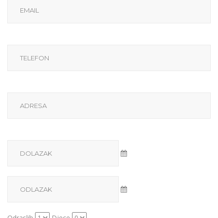
Odraslih
Djece