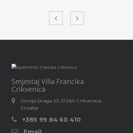
Smjestaj
Villa Francika
Crikvenica
Gornja Draga 53, 51260 Crikvenica,
Croatia
+385 99 84 60 410
Email