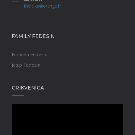
francika@orange.fr
FAMILY FEDESIN
Francika Fedesin
Josip Fedesin
CRIKVENICA