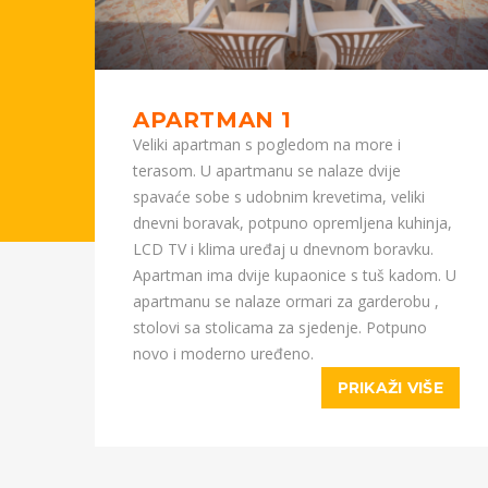
APARTMAN 1
Veliki apartman s pogledom na more i
terasom. U apartmanu se nalaze dvije
spavaće sobe s udobnim krevetima, veliki
dnevni boravak, potpuno opremljena kuhinja,
LCD TV i klima uređaj u dnevnom boravku.
Apartman ima dvije kupaonice s tuš kadom. U
apartmanu se nalaze ormari za garderobu ,
E
stolovi sa stolicama za sjedenje. Potpuno
novo i moderno uređeno.
PRIKAŽI VIŠE