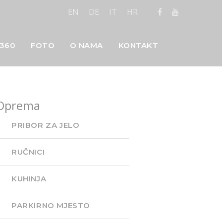
EN
DE
IT
HR
 360
FOTO
O NAMA
KONTAKT
Oprema
PRIBOR ZA JELO
RUČNICI
KUHINJA
PARKIRNO MJESTO