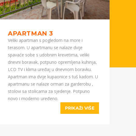
APARTMAN 3
A
Veliki apartman s pogledom na more i
Apa
terasom. U apartmanu se nalaze dvije
na 
spavaće sobe s udobnim krevetima, veliki
Apa
dnevni boravak, potpuno opremljena kuhinja,
kuh
LCD TV i klima uređaj u dnevnom boravku.
mo
Apartman ima dvije kupaonice s tuš kadom. U
apartmanu se nalaze ormari za garderobu ,
stolovi sa stolicama za sjedenje. Potpuno
novo i moderno uređeno.
PRIKAŽI VIŠE