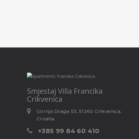
Smjestaj
Villa Francika
Crikvenica
Gornja Draga 53, 51260 Crikvenica,
Croatia
+385 99 84 60 410